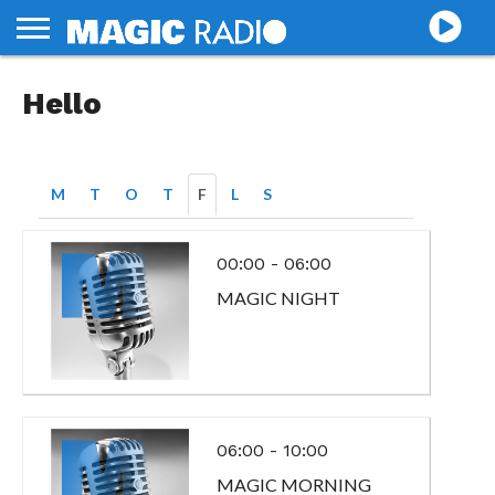
MUSIK
Hello
PROGRAMTABLÅ
TÄVLINGAR
ANNONSERA
PRODUKTION
LYSSNA
LIVE
M
T
O
T
F
L
S
00:00 - 06:00
MAGIC NIGHT
06:00 - 10:00
MAGIC MORNING