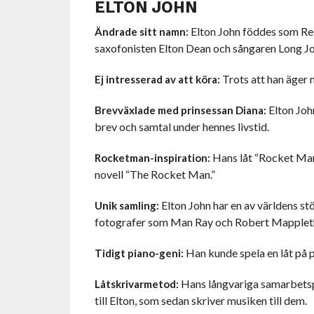
ELTON JOHN
Elton John föddes som Reg
Ändrade sitt namn:
saxofonisten Elton Dean och sångaren Long Jo
Trots att han äger må
Ej intresserad av att köra:
Elton Joh
Brevväxlade med prinsessan Diana:
brev och samtal under hennes livstid.
Hans låt “Rocket Man”
Rocketman-inspiration:
novell “The Rocket Man.”
Elton John har en av världens stö
Unik samling:
fotografer som Man Ray och Robert Mapplet
Han kunde spela en låt på p
Tidigt piano-geni:
Hans långvariga samarbetspa
Låtskrivarmetod:
till Elton, som sedan skriver musiken till dem.