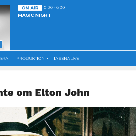
ON AIR
0:00 - 6:00
MAGIC NIGHT
ERA
PRODUKTION
LYSSNA LIVE
inte om Elton John