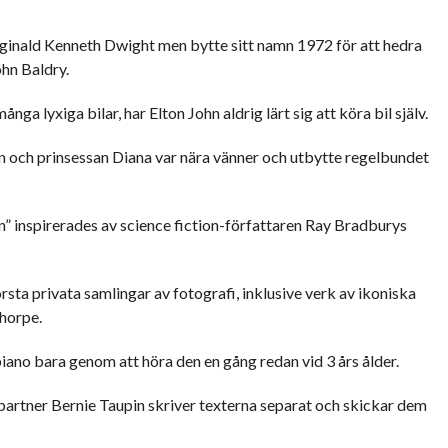
inald Kenneth Dwight men bytte sitt namn 1972 för att hedra
hn Baldry.
nga lyxiga bilar, har Elton John aldrig lärt sig att köra bil själv.
n och prinsessan Diana var nära vänner och utbytte regelbundet
 inspirerades av science fiction-författaren Ray Bradburys
rsta privata samlingar av fotografi, inklusive verk av ikoniska
horpe.
iano bara genom att höra den en gång redan vid 3 års ålder.
rtner Bernie Taupin skriver texterna separat och skickar dem