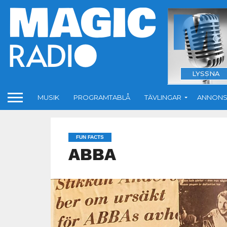
LYSSNA
MUSIK
PROGRAMTABLÅ
TÄVLINGAR
ANNONS
FUN FACTS
ABBA