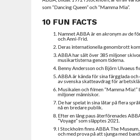
som “Dancing Queen” och “Mamma Mia”.
10 FUN FACTS
Namnet ABBA är en akronym av de för
och Anni-Frid.
Deras internationella genombrott kom 
ABBA har sålt över 385 miljoner skivor 
musikartisterna genom tiderna.
Benny Andersson och Björn Ulvaeus fick
ABBA är kända för sina färgglada och 
av svenska skatteavdrag för arbetsklä
Musikalen och filmen “Mamma Mia!” bas
miljoner människor.
De har spelat in sina låtar på flera spr
nå en bredare publik.
Efter en lång paus återförenades ABBA 2
“Voyage” som släpptes 2021.
I Stockholm finns ABBA The Museum, där
och med prova på att sjunga med bandet