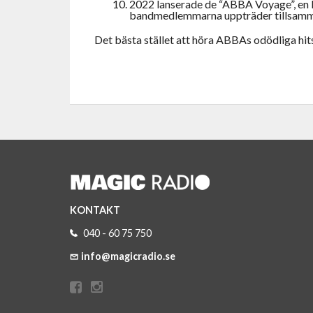
2022 lanserade de “ABBA Voyage”, en k
bandmedlemmarna uppträder tillsamma
Det bästa stället att höra ABBAs odödliga hit
KONTAKT
040 - 60 75 750
info@magicradio.se