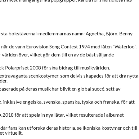
sta bokstäverna i medlemmarnas namn: Agnetha, Björn, Benny
när de vann Eurovision Song Contest 1974 med låten “Waterloo”.
världen över, vilket gör dem till en av de bäst säljande
 Polarpriset 2008 för sina bidrag till musikvärlden.
extravaganta scenkostymer, som delvis skapades för att dra nytta
der.
erade på deras musik har blivit en global succé, sett av
åk, inklusive engelska, svenska, spanska, tyska och franska, för att
018 för att spela in nya låtar, vilket resulterade i albumet
 fans kan utforska deras historia, se ikoniska kostymer och till
 virtuellt.