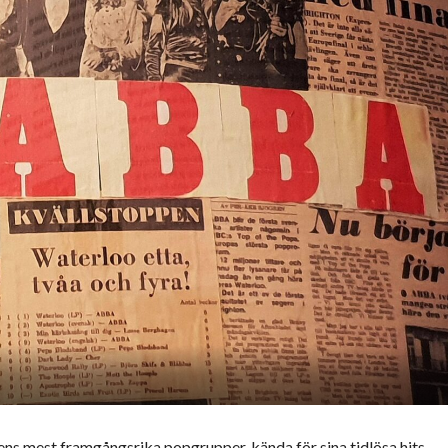
ens mest framgångsrika popgrupper, kända för sina tidlösa hits