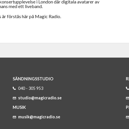
onsertupplevelse i London där digitala avatarer av
ns med ett liveband.
s är förstås här på Magic Radio.
SÄNDNINGSSTUDIO
R
040 - 305 953
studio@magicradio.se
MUSIK
P
musik@magicradio.se