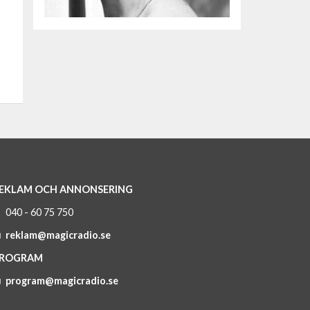
EKLAM OCH ANNONSERING
040 - 60 75 750
reklam@magicradio.se
ROGRAM
program@magicradio.se